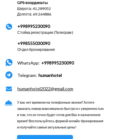
GPS-координаты
Широта: 41.289052
Долгота: 69.264886
+998995230090
Стойка регистрации (Телеграм )
+998555030090
Отдел бронирования
WhatsApp:
+998995230090
Telegram:
humanhotel
humanhotel2022@gmail.com
У вас нет времени на телефонные звонки? Хотите
заказать номер максимально быстро и с уверенностью
в том, что он точно будет готов для Вас в назначенное
время? Воспользуйтесь формой онлайн-бронирования
и получайте самые актуальные цены!