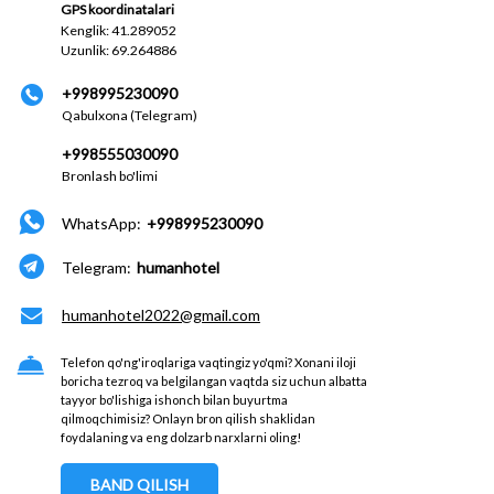
GPS koordinatalari
Kenglik: 41.289052
Uzunlik: 69.264886
+998995230090
Qabulxona (Telegram)
+998555030090
Bronlash bo'limi
WhatsApp:
+998995230090
Telegram:
humanhotel
humanhotel2022@gmail.com
Telefon qo'ng'iroqlariga vaqtingiz yo'qmi? Xonani iloji
boricha tezroq va belgilangan vaqtda siz uchun albatta
tayyor bo'lishiga ishonch bilan buyurtma
qilmoqchimisiz? Onlayn bron qilish shaklidan
foydalaning va eng dolzarb narxlarni oling!
BAND QILISH