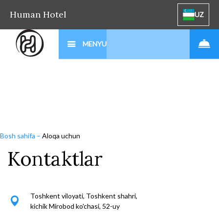
Human Hotel
UZ
MENYU
Bosh sahifa
–
Aloqa uchun
Kontaktlar
Toshkent viloyati, Toshkent shahri,
kichik Mirobod ko'chasi, 52-uy